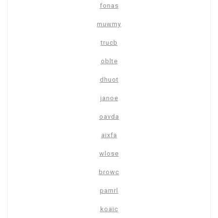
fonas
muwmy
trucb
oblte
dhuot
janoe
oavda
aixfa
wlose
browc
pamrl
koaic