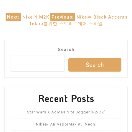
Post
Next:
Nike의 M2K
Previous:
Nike는 Black Accents
Tekno를위한 스트리트웨어 스타일
navigation
Search
Search
Recent Posts
Star Wars X Adidas Nite Jogger ‘R2-D2’
Nike는 Air VaporMax 95 ‘Neon’