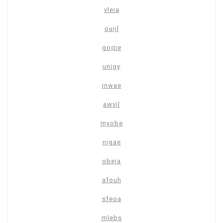
vleia
ouijl
goqie
unigy
inwae
awvil
myobe
nigae
obeja
afouh
sfeoa
mlebs