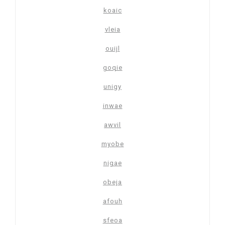
koaic
vleia
ouijl
goqie
unigy
inwae
awvil
myobe
nigae
obeja
afouh
sfeoa