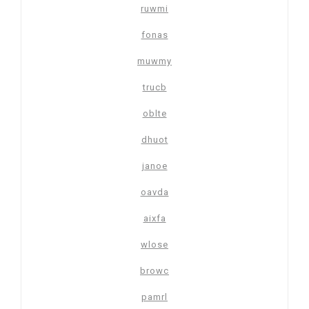
ruwmi
fonas
muwmy
trucb
oblte
dhuot
janoe
oavda
aixfa
wlose
browc
pamrl