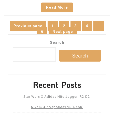
Read More
Posts
Previous page
1
2
3
4
…
Page
Page
Page
Page
6
Next page
Page
navigation
Search
Search
Recent Posts
Star Wars X Adidas Nite Jogger ‘R2-D2’
Nike는 Air VaporMax 95 ‘Neon’