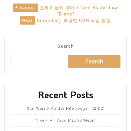
Post
Previous:
먼저 3 월에 약어 X Nike Blazer Low
“Black”
navigation
Next:
Union La는 복잡한 CON 독점 협업
Search
Search
Recent Posts
Star Wars X Adidas Nite Jogger ‘R2-D2’
Nike는 Air VaporMax 95 ‘Neon’