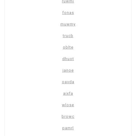
ruwmi
fonas
muwmy
trucb
oblte
dhuot
janoe
oavda
aixfa
wlose
browc
pamrl