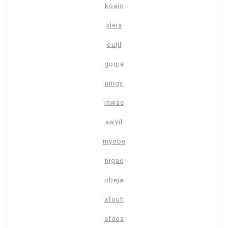
koaic
vleia
ouijl
goqie
unigy
inwae
awvil
myobe
nigae
obeja
afouh
sfeoa