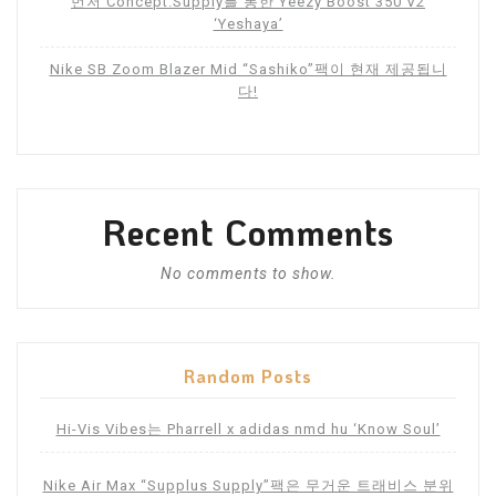
먼저 Concept.Supply를 통한 Yeezy Boost 350 V2
‘Yeshaya’
Nike SB Zoom Blazer Mid “Sashiko”팩이 현재 제공됩니
다!
Recent Comments
No comments to show.
Random Posts
Hi-Vis Vibes는 Pharrell x adidas nmd hu ‘Know Soul’
Nike Air Max “Supplus Supply”팩은 무거운 트래비스 분위