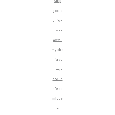
ouijl
goqie
unigy
inwae
awvil
myobe
nigae
obeja
afouh
sfeoa
mlebs
rhooh