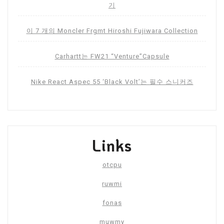
기
이 7 개의 Moncler Frgmt Hiroshi Fujiwara Collection
Carhartt는 FW21 “Venture”Capsule
Nike React Aspec 55 ‘Black Volt’는 필수 스니커즈
Links
otcpu
ruwmi
fonas
muwmy