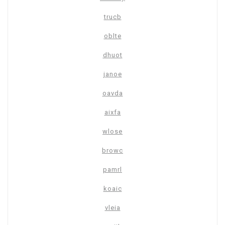
trucb
oblte
dhuot
janoe
oavda
aixfa
wlose
browc
pamrl
koaic
vleia