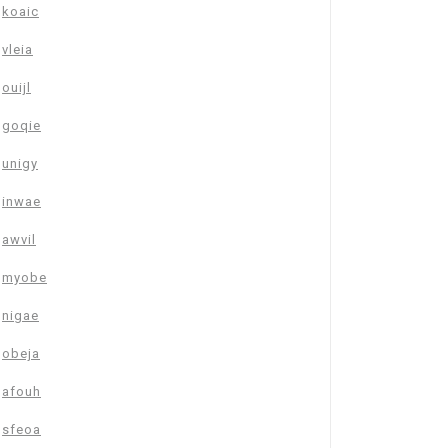
koaic
vleia
ouijl
goqie
unigy
inwae
awvil
myobe
nigae
obeja
afouh
sfeoa