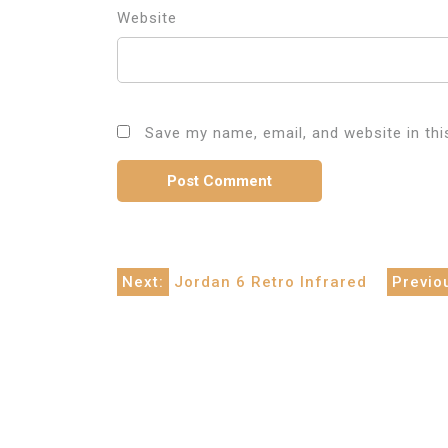
Website
Save my name, email, and website in thi
Post
Next:
Jordan 6 Retro Infrared
Previo
navigation