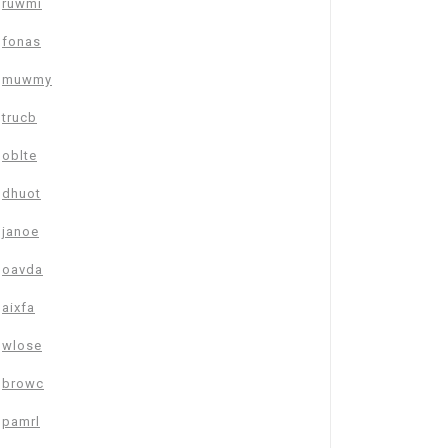
ruwmi
fonas
muwmy
trucb
oblte
dhuot
janoe
oavda
aixfa
wlose
browc
pamrl