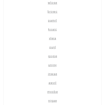
wlose
browc
pamrl
koaic
vleia
ouijl
goqie
unigy
inwae
awvil
myobe
nigae