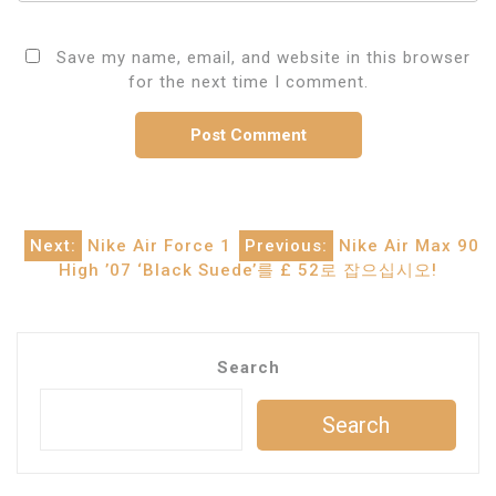
Save my name, email, and website in this browser
for the next time I comment.
Post
Next:
Nike Air Force 1
Previous:
Nike Air Max 90
High ’07 ‘Black Suede’를 £ 52로 잡으십시오!
navigation
Search
Search