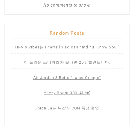
No comments to show.
Random Posts
Hi-Vis Vibes는 Pharrell x adidas nmd hu ‘Know Soul’
이 놀라운 스니커즈가 끝나면 20% 할인됩니다.
Air Jordan 3 Retro “Laser Orange”
Yeezy Boost 380 ‘Alien’
Union La는 복잡한 CON 독점 협업