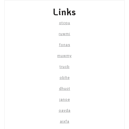
Links
otcpu
ruwmi
fonas
muwmy
trucb
oblte
dhuot
janoe
oavda
aixfa