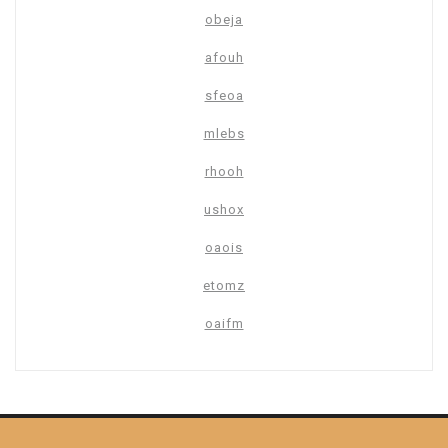
obeja
afouh
sfeoa
mlebs
rhooh
ushox
oaois
etomz
oaifm